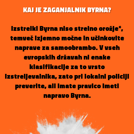
KAJ JE ZAGANJALNIK BYRNA?
Izstrelki Byrna niso strelno orožje*,
temveč izjemno močne in učinkovite
naprave za samoobrambo. V vseh
evropskih državah ni enake
klasifikacije za to vrsto
izstreljevalnika, zato pri lokalni policiji
preverite, ali imate pravico imeti
napravo Byrna.