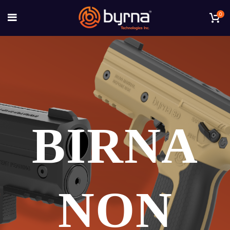
0
BIRNA
NON