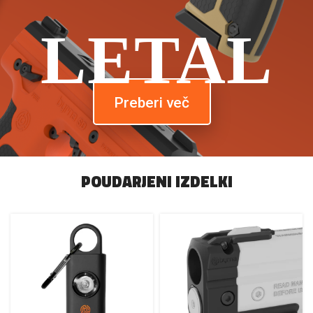
LETAL
Preberi več
POUDARJENI IZDELKI