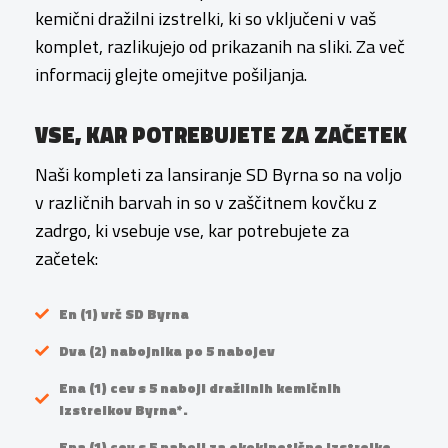
kemični dražilni izstrelki, ki so vključeni v vaš
komplet, razlikujejo od prikazanih na sliki. Za več
informacij glejte omejitve pošiljanja.
VSE, KAR POTREBUJETE ZA ZAČETEK
Naši kompleti za lansiranje SD Byrna so na voljo
v različnih barvah in so v zaščitnem kovčku z
zadrgo, ki vsebuje vse, kar potrebujete za
začetek:
En (1) vrč SD Byrna
Dva (2) nabojnika po 5 nabojev
Ena (1) cev s 5 naboji dražilnih kemičnih
izstrelkov Byrna*.
Ena (1) cev s 5 naboji za ekokinetične izstrelke