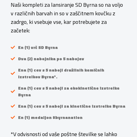
Naši kompleti za lansiranje SD Byrna so na voljo
v različnih barvah in so v zaščitnem kovčku z
zadrgo, ki vsebuje vse, kar potrebujete za
začetek:
En (1) vrč SD Byrna
Dva (2) nabojnika po 5 nabojev
Ena (1) cev s 5 naboji dražilnih kemičnih
izstrelkov Byrna*.
Ena (1) cev s 5 naboji za ekokinetične izstrelke
Byrna
Ena (1) cev s 5 naboji za kinetične izstrelke Byrna
En (1) medaljon #byrnanation
*V odvisnosti od vaše poštne številke se lahko