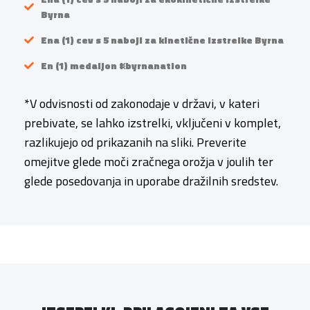
Byrna
Ena (1) cev s 5 naboji za kinetične izstrelke Byrna
En (1) medaljon #byrnanation
*V odvisnosti od zakonodaje v državi, v kateri
prebivate, se lahko izstrelki, vključeni v komplet,
razlikujejo od prikazanih na sliki. Preverite
omejitve glede moči zračnega orožja v joulih ter
glede posedovanja in uporabe dražilnih sredstev.