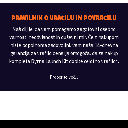
PRAVILNIK O VRAČILU IN POVRAČILU
Naš cilj je, da vam pomagamo zagotoviti osebno
varnost, neodvisnost in duševni mir. Če z nakupom
niste popolnoma zadovoljni, vam naša 14-dnevna
garancija za vračilo denarja omogoča, da za nakup
kompleta Byrna Launch Kit dobite celotno vračilo*.
Preberite več...