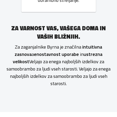
obrambno streljanje.
ZA VARNOST VAS, VAŠEGA DOMA IN
VAŠIH BLIŽNJIH.
Za zaganjalnike Byrna je značilna
intuitivna
zasnova
a
enostavnost uporabe
in
ustrezna
velikost
Veljajo za enega najboljših izdelkov za
samoobrambo za ljudi vseh starosti. Veljajo za enega
najboljših izdelkov za samoobrambo za ljudi vseh
starosti.