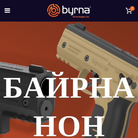
0
БАЙРНА
НОН