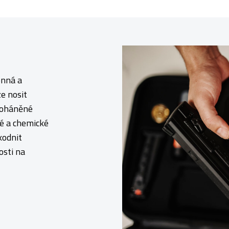
onná a
e nosit
 poháněné
ké a chemické
kodnit
osti na