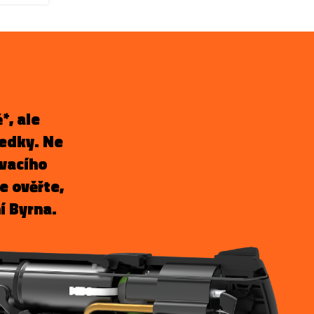
*, ale
edky. Ne
ovacího
ie ověřte,
í Byrna.