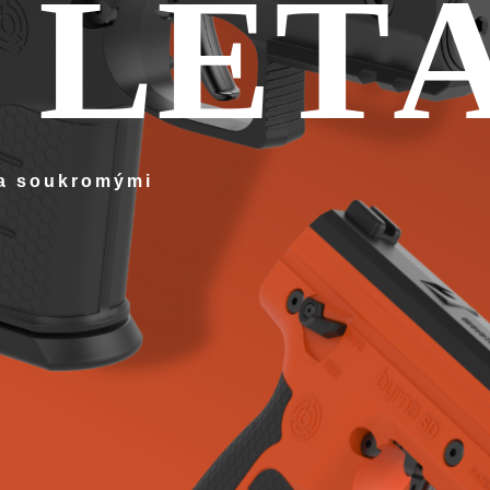
 LET
 a soukromými