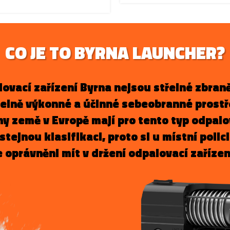
CO JE TO BYRNA LAUNCHER?
ovací zařízení Byrna nejsou střelné zbraně
telně výkonné a účinné sebeobranné prostř
y země v Evropě mají pro tento typ odpal
stejnou klasifikaci, proto si u místní polic
e oprávněni mít v držení odpalovací zařízen