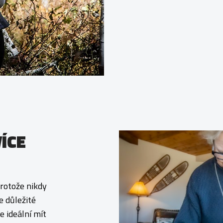
VÍCE
protože nikdy
e důležité
e ideální mít