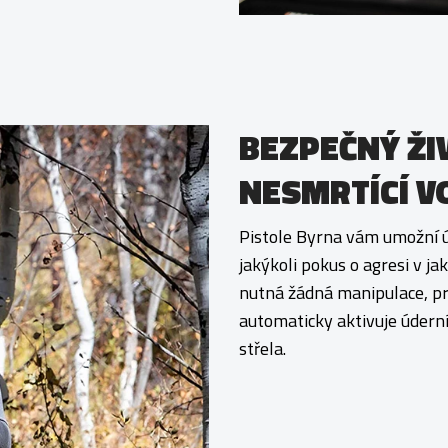
BEZPEČNÝ ŽI
NESMRTÍCÍ V
Pistole Byrna vám umožní 
jakýkoli pokus o agresi v jak
nutná žádná manipulace, pr
automaticky aktivuje úderní
střela.