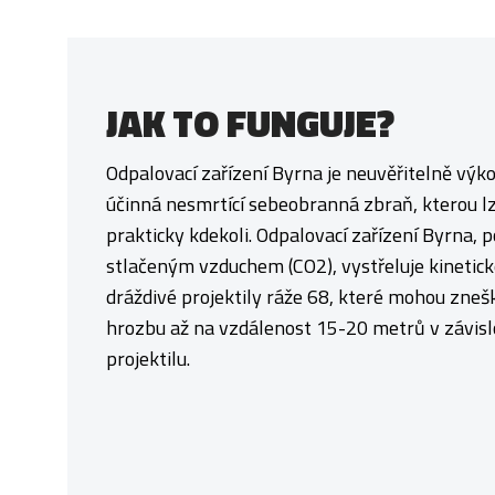
JAK TO FUNGUJE?
Odpalovací zařízení Byrna je neuvěřitelně výk
účinná nesmrtící sebeobranná zbraň, kterou lz
prakticky kdekoli. Odpalovací zařízení Byrna,
stlačeným vzduchem (CO2), vystřeluje kinetic
dráždivé projektily ráže 68, které mohou zneš
hrozbu až na vzdálenost 15-20 metrů v závisl
projektilu.