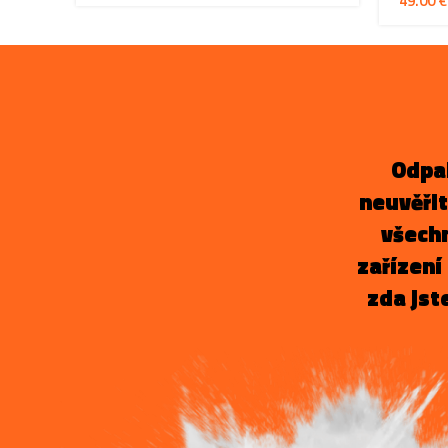
€
Odpal
neuvěři
všechn
zařízení 
zda jst