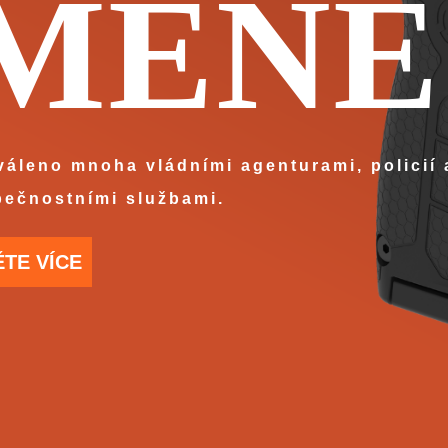
MÉNĚ
váleno mnoha vládními agenturami, policií
pečnostními službami.
ĚTE VÍCE