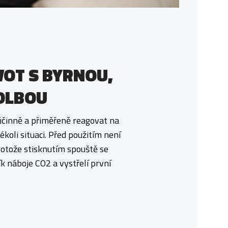
VOT S BYRNOU,
OLBOU
účinně a přiměřeně reagovat na
ékoli situaci. Před použitím není
otože stisknutím spouště se
k náboje CO2 a vystřelí první