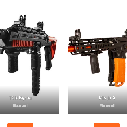
TCR Byrna
Misija 4
Manuel
Manuel