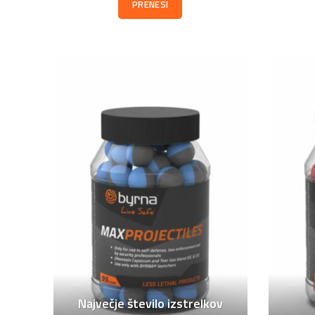
PRENESI
Največje število izstrelkov