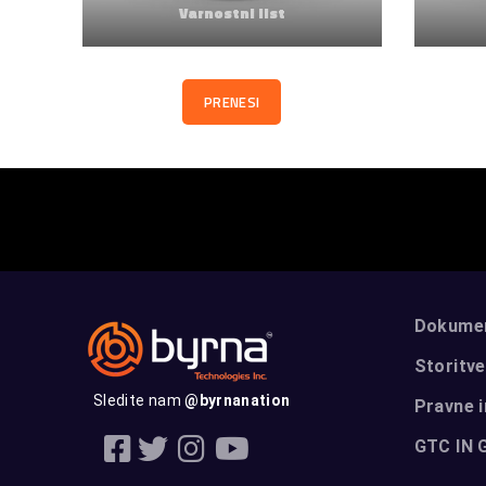
Varnostni list
PRENESI
Dokumen
Storitve
Sledite nam
@byrnanation
Pravne 
GTC IN 