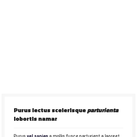
Purus lectus scelerisque
parturienta
lobortis namar
Purus
vel sapien
a mollis fusce parturient a laoreet