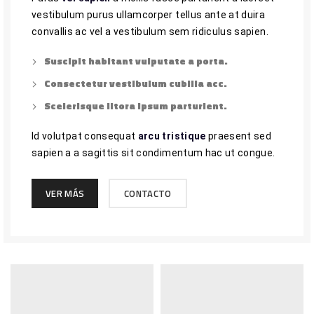
vestibulum purus ullamcorper tellus ante at duira
convallis ac vel a vestibulum sem ridiculus sapien.
Suscipit habitant vulputate a porta.
Consectetur vestibulum cubilia acc.
Scelerisque litora ipsum parturient.
Id volutpat consequat
arcu tristique
praesent sed
sapien a a sagittis sit condimentum hac ut congue.
VER MÁS
CONTACTO