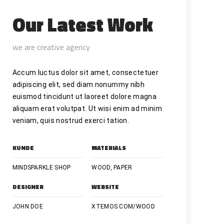
Our Latest Work
we are creative agency
Accum luctus dolor sit amet, consectetuer
adipiscing elit, sed diam nonummy nibh
euismod tincidunt ut laoreet dolore magna
aliquam erat volutpat. Ut wisi enim ad minim
veniam, quis nostrud exerci tation.
KUNDE
MATERIALS
MINDSPARKLE SHOP
WOOD, PAPER
DESIGNER
WEBSITE
JOHN DOE
XTEMOS.COM/WOOD