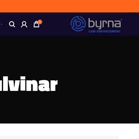
0
lvinar