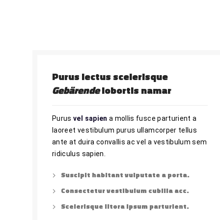
Purus lectus scelerisque
Gebärende
lobortis namar
Purus
vel sapien
a mollis fusce parturient a
laoreet vestibulum purus ullamcorper tellus
ante at duira convallis ac vel a vestibulum sem
ridiculus sapien.
Suscipit habitant vulputate a porta.
Consectetur vestibulum cubilia acc.
Scelerisque litora ipsum parturient.