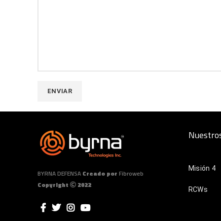
Nuestros
Misión 4
BYRNA DEFENSA
Creado por
Fibroweb
Copyright
2022
RCWs
Lanzador 