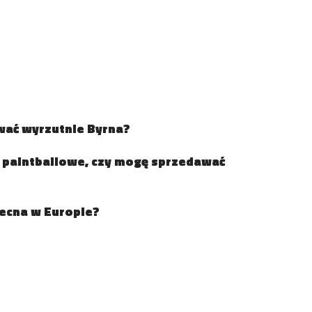
wać wyrzutnie Byrna?
 paintballowe, czy mogę sprzedawać
becna w Europie?