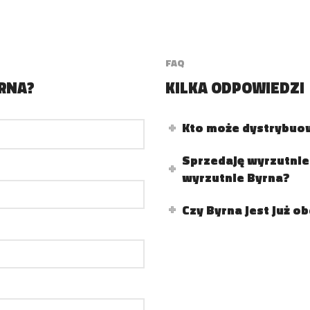
FAQ
RNA?
KILKA ODPOWIEDZI
Kto może dystrybuo
Sprzedaję wyrzutnie
wyrzutnie Byrna?
Czy Byrna jest już o