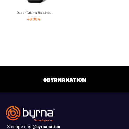
Osobní alarm Banshee
€
#BYRNANATION
Sledujte nás
@byrnanation