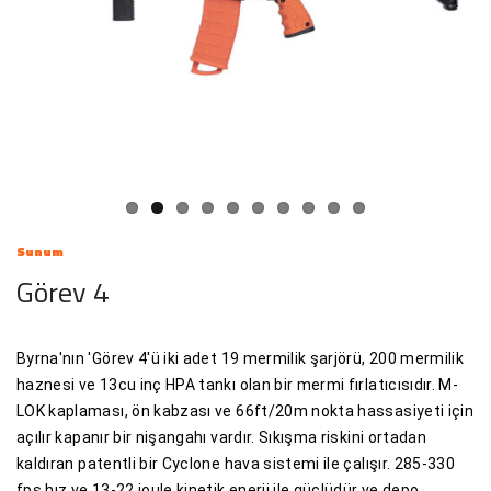
Sunum
Görev 4
Byrna'nın 'Görev 4'ü iki adet 19 mermilik şarjörü, 200 mermilik
haznesi ve 13cu inç HPA tankı olan bir mermi fırlatıcısıdır. M-
LOK kaplaması, ön kabzası ve 66ft/20m nokta hassasiyeti için
açılır kapanır bir nişangahı vardır. Sıkışma riskini ortadan
kaldıran patentli bir Cyclone hava sistemi ile çalışır. 285-330
fps hız ve 13-22 joule kinetik enerji ile güçlüdür ve depo