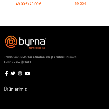
€
€
€
BYRNA SAVUNMA
Tarafından Oluşturuldu
Fibroweb
Telif Hakkı
2022
Ürünlerimiz