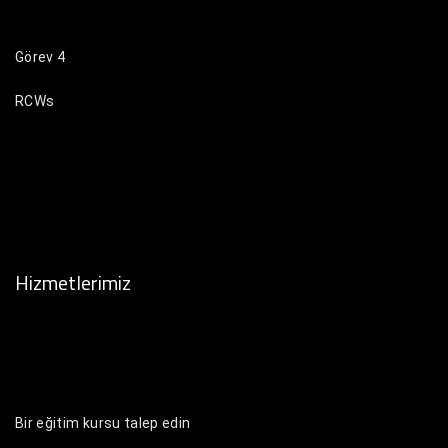
Görev 4
RCWs
Byrna Pro başlatıcı
Mühimmat
Hizmetlerimiz
Bir eğitim kursu talep edin